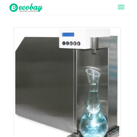
T
o
g
g
l
e
n
a
v
i
g
a
t
i
o
n