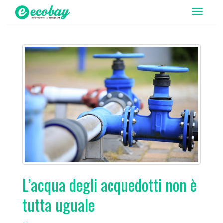
T
o
g
g
l
e
n
a
v
i
g
a
t
i
L’acqua degli acquedotti non è
o
tutta uguale
n