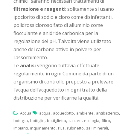
chimici, saranno necessari trattamenti di
filtrazione e reagent
i; solitamente si usano
ipoclorito di sodio e cloro come disinfettanti,
polidrossiclorosolfato di alluminio come
flocculante e anidride carbonica per la
regolazione del pH. Talvolta viene utilizzato
anche del carbone attivo in polvere per
l’assorbimento.
Le
analisi
vengono tuttavia effettuate
regolarmente in ogni Comune da parte di un
organismo di controllo preposto a prelevare
l’acqua dell’acquedotto in ogni tratto della
distribuzione per verificarne la qualità.
,
,
,
,
Acqua
acqua
acquedotto
ambiente
antibatterico
,
,
,
,
,
,
bottiglia
bottiglie
bottiglietta
calcare
ecologia
filtro
,
,
,
,
,
impianti
inquinamento
PET
rubinetto
sali minerali