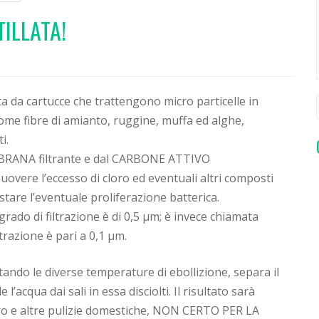
TILLATA!
a da cartucce che trattengono micro particelle in
ome fibre di amianto, ruggine, muffa ed alghe,
i.
BRANA filtrante e dal CARBONE ATTIVO
overe l’eccesso di cloro ed eventuali altri composti
stare l’eventuale proliferazione batterica.
ado di filtrazione è di 0,5 µm; è invece chiamata
trazione è pari a 0,1 µm.
ando le diverse temperature di ebollizione, separa il
l’acqua dai sali in essa disciolti. Il risultato sarà
tiro e altre pulizie domestiche, NON CERTO PER LA