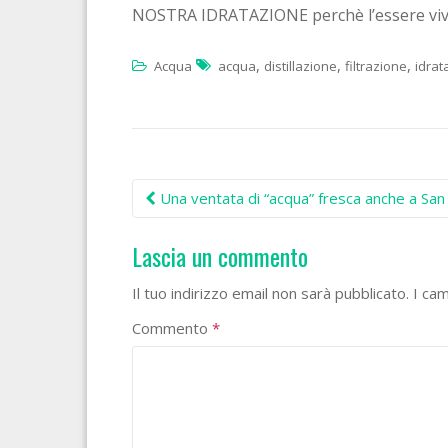
NOSTRA IDRATAZIONE perchè l’essere vivente
,
,
,
Acqua
acqua
distillazione
filtrazione
idrat
Post
Una ventata di “acqua” fresca anche a San
navigation
Lascia un commento
Il tuo indirizzo email non sarà pubblicato.
I ca
Commento
*