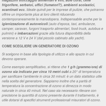
frigorifere, serbatoi, uffici (fumatori?), ambienti scolastici,
scantinati ecc.
Ideale quindi per le imprese di pulizie, che potranno
offrire un importante plus ai loro clienti riducendo
contemporaneamente la manodopera. Indispensabile anche per la
igienizzazione di autoveicoli
(auto d’epoca, taxi, ambulanze,
camper, caravan, furgoni trasporto alimentari, food-truck, autobus e
pulmini) e
imbarcazioni
grazie alla futura disponibilità della
versione a 12 V e 24 V (dal piccolo cabinato allo yacht).
COME SCEGLIERE UN GENERATORE DI OZONO
Si scelgono in base alla tipologia di utilizzo e allo spazio in cui
devono operare.
Come esempio semplificativo, si ritiene che
1 g/h (grammo/ora) di
ozono sia indicato per circa 10 metri cubi
a 20° di temperatura
per sanificare l’ambiente in circa 30 minuti: è un dato statistico utile
nella scelta del generatore. Sappiamo inoltre che a parità di
temperatura la concentrazione di ozono si dimezza in modo
naturale in circa 40 minuti. Nel caso sia necessario rilevare con
precisione la quantità di ozono presente durante il trattamento, è
utile dotarsi di specifici strumenti professionali misuratori di ozono.