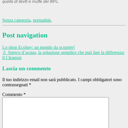
quella di lieviti e muffe del 99%.
Senza categoria
.
permalink
.
Post navigation
Lo shop Ecobay: un mondo da scoprire!
💧 Spreco d’acqua, la soluzione semplice che può fare la differenza:
il Cleansui
Lascia un commento
Il tuo indirizzo email non sarà pubblicato.
I campi obbligatori sono
contrassegnati
*
Commento
*