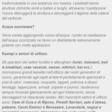
trasformandola in una sostanza non tossica. I pesticidi hanno
strutture chimiche simili a batteri e funghi, attraverso l’ossidazione
l’ozono distruggerà la struttura e danneggerà il legame della catena
del carbonio.
Acqua ozonizzata?
Viene creata aggiungendo ozono all’acqua. I poteri di ossidazione
dell’acqua ozonizzata ne fanno un disinfettante estremamente
potente con molte applicazioni.
Esempi e settori di utilizzo.
Gli operatori dei settori turistici e alberghieri (
hotel, ristoranti, bed
& breakfast, case vacanze, mense, refettori, bar ecc
.)
riconoscono grandi benefici nell’utilizzo dei nostri generatori di
ozono, garantendo agli ospiti ambienti perfettamente igienizzati e
privi di odori: materassi, moquette, tappeti, poltrone e divani,
tendaggi, tappezzerie, armadi, coperte e piumini, risulteranno
sempre rinnovati igienicamente ad ogni trattamento, senza
danneggiarli né rilasciando residui. Altri importanti settori di utilizzo
sono:
Case di Cura e di Riposo, Presidi Sanitari, sale d’attesa,
palestre, Centri Estetici e Benessere, Lavanderie, negozi e
magazzini stoccaggio alimentari e vini, aule corsi, celle