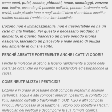
come
acari, pulci, zecche, pidocchi, tarme, scarafaggi, zanzare
ecc
. Inoltre, essendo più pesante dell’aria, penetra facilmente nelle
cavità, nelle piccole tane e negli anfratti dove si annidano insetti e
roditori rendendo l’ambiente a loro inospitale.
L’ozono non è immagazzinabile, non è trasportabile ed ha un
ciclo di vita limitato. Per questo è necessario produrlo al
momento, in quanto trascorso un breve periodo ritorna
ossigeno, lasciando un piacevole e reale senso di pulizia
nell’ambiente in cui si è agito.
PERCHÉ ABBATTE FORTEMENTE ANCHE I CATTIVI ODORI?
Perché le molecole di ozono si legano rapidamente a quelle delle
sostanze organiche ed inorganiche ossidandole ed estirpandone la
causa.
COME NEUTRALIZZA I PESTICIDI?
L’ozono è in grado di ossidare molti composti organici in anidride
carbonica, acqua e altri composti innocui. I pesticidi, al contatto con
l’O3, saranno distrutti o trasformati in CO2, H2O e altri composti
innocui. Nel processo di ossidazione, l’ozono può abbattere i legami
molecolari dei pesticidi e decomporre la sua formula chimica,