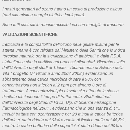
I nostri generatori ad ozono hanno un costo di produzione esiguo
(pari alla minime energia elettrica impiegata).
Sono tutti costruiti in robusto acciaio inox con maniglia di trasporto.
VALIDAZIONI SCIENTIFICHE
L’efficacia e la compatibilità dell’ozono nelle giuste misure per le
attività umane è convalidata dal Ministero della Sanità che lo indica
“presidio naturale per la sterilizzazione di ambienti” e dalla F.D.A.
statunitense che lo certifica nei processi alimentari. Ricerche svolte
dall’Università degli studi di Trieste – Dipartimento di Scienze della
Vita ( progetto D4 Rizoma anno 2007-2008 ) evidenziano un
abbattimento della carica microbica di oltre il 90% con
concentrazioni non inferiori ai 2 ppm per almeno 6 ore di
trattamento. A concentrazioni più elevate si è ottenuto lo stesso
risultato diminuendo il tempo di trattamento. Studi effettuati
dall’Università degli Studi di Pavia, Dip. di Scienze Fisiologiche
Farmacologiche nel 2004 , evidenziano che in una stanza di 115
m/cubi trattata con ozonizzazione per 20 minuti la carica batterica
dell’aria e’ stata ridotta del 63% e quella di lieviti e muffe del 46,5% ,
mentre la carica batterica delle superfici e’ stata ridotta del 90% e