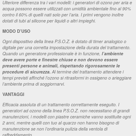
Ulteriore differenza tra i vari modelli: i generatori di ozono per aria e
acqua possono essere utilizzati con umidità ambientale fino al 90%
contro il 60% di quelli nati solo per l’aria. I primi vengono inoltre
dotati di tubi al silicone per liquidi o altri impieghi.
MODO D’USO
Ogni dispositivo della linea P.S.O.Z. è dotato di timer analogico o
digitale per una corretta impostazione della durata del trattamento.
Quando un generatore professionale è in funzione,
l’ambiente
deve avere porte e finestre chiuse e non devono essere
presenti persone e animali, rispettando rigorosamente le
procedure di sicurezza.
Al termine del trattamento attendere i
tempi previsti affinché l’ozono si ritrasformi in ossigeno o arieggiare
l’ambiente prima di soggiornarvi.
VANTAGGI
Efficacia assoluta di un trattamento correttamente eseguito. I
generatori ad ozono della linea P.S.O.Z. non necessitano di grandi
manutenzioni, i modelli con piastre ceramiche vanno sostituite ogni
2 anni, mentre quelli con tuo al quarzo non hanno bisogno di
manutenzione se non l’ordinaria pulizia della ventola di
raffreddamento.