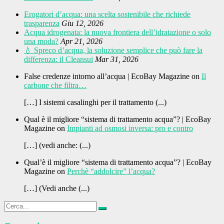
Erogatori d’acqua: una scelta sostenibile che richiede
trasparenza
Giu 12, 2026
Acqua idrogenata: la nuova frontiera dell’idratazione o solo
una moda?
Apr 21, 2026
💧 Spreco d’acqua, la soluzione semplice che può fare la
differenza: il Cleansui
Mar 31, 2026
False credenze intorno all’acqua | EcoBay Magazine on
Il
carbone che filtra…
[…] I sistemi casalinghi per il trattamento (...)
Qual è il migliore “sistema di trattamento acqua”? | EcoBay
Magazine on
Impianti ad osmosi inversa: pro e contro
[…] (vedi anche: (...)
Qual’è il migliore “sistema di trattamento acqua”? | EcoBay
Magazine on
Perchè “addolcire” l’acqua?
[…] (Vedi anche (...)