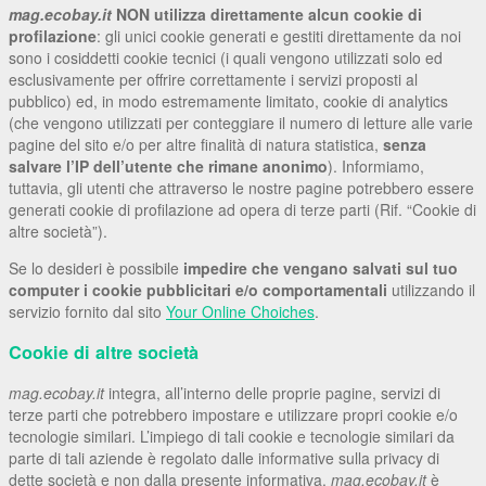
mag.ecobay.it
NON utilizza direttamente alcun cookie di
profilazione
: gli unici cookie generati e gestiti direttamente da noi
sono i cosiddetti cookie tecnici (i quali vengono utilizzati solo ed
esclusivamente per offrire correttamente i servizi proposti al
pubblico) ed, in modo estremamente limitato, cookie di analytics
(che vengono utilizzati per conteggiare il numero di letture alle varie
pagine del sito e/o per altre finalità di natura statistica,
senza
salvare l’IP dell’utente che rimane anonimo
). Informiamo,
tuttavia, gli utenti che attraverso le nostre pagine potrebbero essere
generati cookie di profilazione ad opera di terze parti (Rif. “Cookie di
altre società”).
Se lo desideri è possibile
impedire che vengano salvati sul tuo
computer i cookie pubblicitari e/o comportamentali
utilizzando il
servizio fornito dal sito
Your Online Choiches
.
Cookie di altre società
mag.ecobay.it
integra, all’interno delle proprie pagine, servizi di
terze parti che potrebbero impostare e utilizzare propri cookie e/o
tecnologie similari. L’impiego di tali cookie e tecnologie similari da
parte di tali aziende è regolato dalle informative sulla privacy di
dette società e non dalla presente informativa.
mag.ecobay.it
è