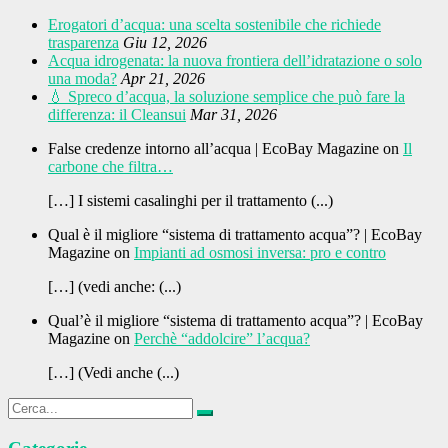
Erogatori d’acqua: una scelta sostenibile che richiede
trasparenza
Giu 12, 2026
Acqua idrogenata: la nuova frontiera dell’idratazione o solo
una moda?
Apr 21, 2026
💧 Spreco d’acqua, la soluzione semplice che può fare la
differenza: il Cleansui
Mar 31, 2026
False credenze intorno all’acqua | EcoBay Magazine on
Il
carbone che filtra…
[…] I sistemi casalinghi per il trattamento (...)
Qual è il migliore “sistema di trattamento acqua”? | EcoBay
Magazine on
Impianti ad osmosi inversa: pro e contro
[…] (vedi anche: (...)
Qual’è il migliore “sistema di trattamento acqua”? | EcoBay
Magazine on
Perchè “addolcire” l’acqua?
[…] (Vedi anche (...)