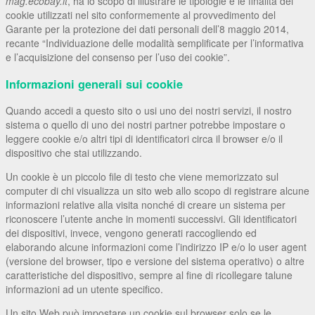
mag.ecobay.it
, ha lo scopo di illustrare le tipologie e le finalità dei
cookie utilizzati nel sito conformemente al provvedimento del
Garante per la protezione dei dati personali dell’8 maggio 2014,
recante “Individuazione delle modalità semplificate per l’informativa
e l’acquisizione del consenso per l’uso dei cookie”.
Informazioni generali sui cookie
Quando accedi a questo sito o usi uno dei nostri servizi, il nostro
sistema o quello di uno dei nostri partner potrebbe impostare o
leggere cookie e/o altri tipi di identificatori circa il browser e/o il
dispositivo che stai utilizzando.
Un cookie è un piccolo file di testo che viene memorizzato sul
computer di chi visualizza un sito web allo scopo di registrare alcune
informazioni relative alla visita nonché di creare un sistema per
riconoscere l’utente anche in momenti successivi. Gli identificatori
dei dispositivi, invece, vengono generati raccogliendo ed
elaborando alcune informazioni come l’indirizzo IP e/o lo user agent
(versione del browser, tipo e versione del sistema operativo) o altre
caratteristiche del dispositivo, sempre al fine di ricollegare talune
informazioni ad un utente specifico.
Un sito Web può impostare un cookie sul browser solo se le