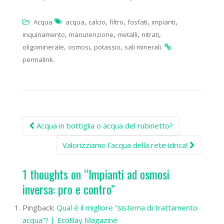
,
,
,
,
,
Acqua
acqua
calcio
filtro
fosfati
impianti
,
,
,
,
inquinamento
manutenzione
metalli
nitrati
,
,
,
.
oligominerale
osmosi
potassio
sali minerali
.
permalink
Post
Acqua in bottiglia o acqua del rubinetto?
navigation
Valorizziamo l’acqua della rete idrica!
1 thoughts on “
Impianti ad osmosi
inversa: pro e contro
”
Pingback:
Qual è il migliore “sistema di trattamento
acqua”? | EcoBay Magazine