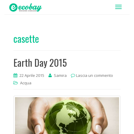
T
o
g
g
casette
l
e
n
Earth Day 2015
a
v
i
22 Aprile 2015
Samira
Lascia un commento
g
Acqua
a
t
i
o
n