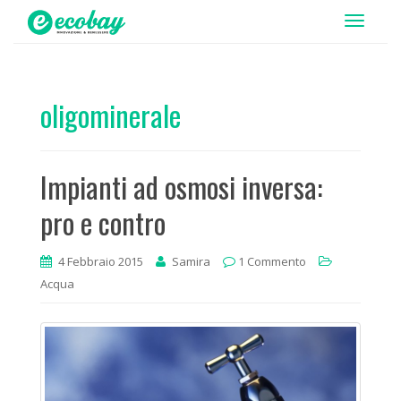
T
o
g
g
oligominerale
l
e
n
Impianti ad osmosi inversa:
a
v
pro e contro
i
g
4 Febbraio 2015
Samira
1 Commento
a
Acqua
t
i
o
n