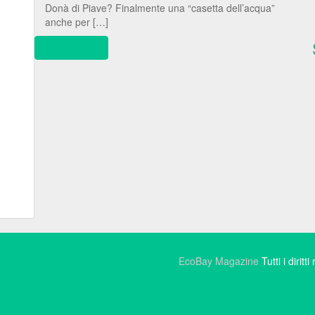
Donà di Piave? Finalmente una “casetta dell’acqua”
anche per […]
Leggi tutto
EcoBay Magazine
Tutti i diritt