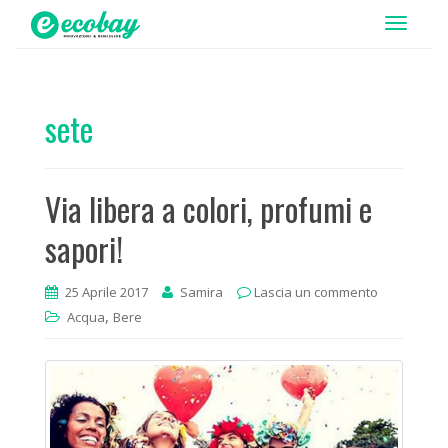
T
o
g
g
sete
l
e
n
Via libera a colori, profumi e
a
v
sapori!
i
g
25 Aprile 2017
Samira
Lascia un commento
a
,
Acqua
Bere
t
i
o
n