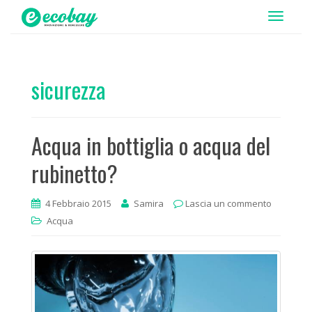
T
o
g
g
sicurezza
l
e
n
Acqua in bottiglia o acqua del
a
v
rubinetto?
i
g
4 Febbraio 2015
Samira
Lascia un commento
a
Acqua
t
i
o
n