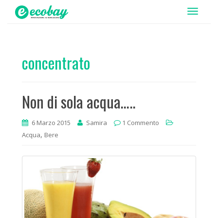
T
o
g
g
concentrato
l
e
n
Non di sola acqua…..
a
v
i
6 Marzo 2015
Samira
1 Commento
,
g
Acqua
Bere
a
t
i
o
n