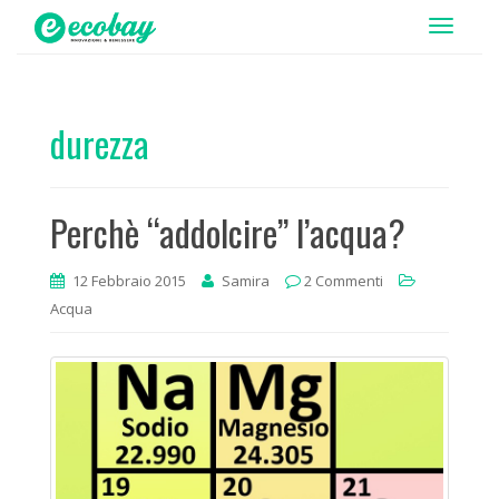
T
o
g
g
durezza
l
e
n
Perchè “addolcire” l’acqua?
a
v
i
12 Febbraio 2015
Samira
2 Commenti
g
Acqua
a
t
i
o
n