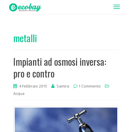
T
o
g
g
metalli
l
e
n
Impianti ad osmosi inversa:
a
v
pro e contro
i
g
4 Febbraio 2015
Samira
1 Commento
a
Acqua
t
i
o
n