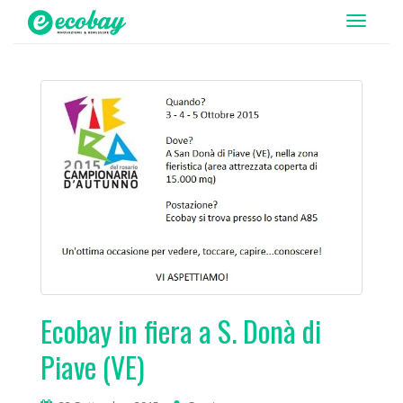
T
o
g
g
l
e
n
a
v
i
g
a
t
i
Ecobay in fiera a S. Donà di
o
Piave (VE)
n