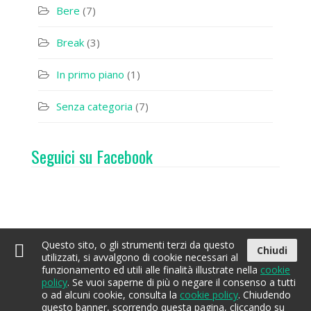
Bere
(7)
Break
(3)
In primo piano
(1)
Senza categoria
(7)
Seguici su Facebook
Questo sito, o gli strumenti terzi da questo
Chiudi
utilizzati, si avvalgono di cookie necessari al
funzionamento ed utili alle finalità illustrate nella
cookie
policy
. Se vuoi saperne di più o negare il consenso a tutti
Home
Acqua
Contatti
EcoBay
o ad alcuni cookie, consulta la
cookie policy
. Chiudendo
questo banner, scorrendo questa pagina, cliccando su