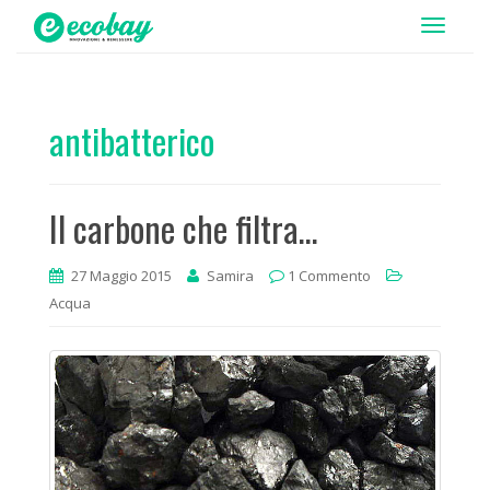
T
o
g
g
antibatterico
l
e
n
Il carbone che filtra…
a
v
i
27 Maggio 2015
Samira
1 Commento
g
Acqua
a
t
i
o
n