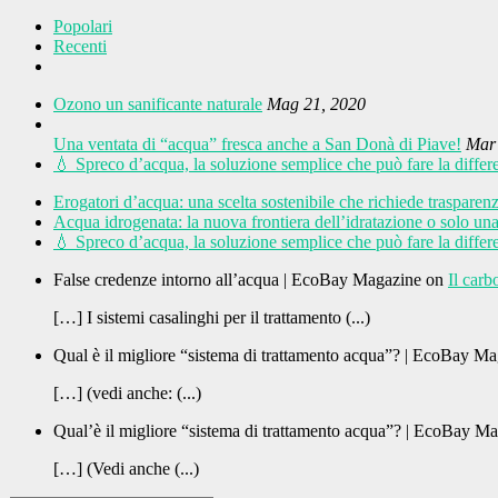
Popolari
Recenti
Ozono un sanificante naturale
Mag 21, 2020
Una ventata di “acqua” fresca anche a San Donà di Piave!
Mar 
💧 Spreco d’acqua, la soluzione semplice che può fare la differe
Erogatori d’acqua: una scelta sostenibile che richiede trasparen
Acqua idrogenata: la nuova frontiera dell’idratazione o solo u
💧 Spreco d’acqua, la soluzione semplice che può fare la differe
False credenze intorno all’acqua | EcoBay Magazine on
Il carb
[…] I sistemi casalinghi per il trattamento (...)
Qual è il migliore “sistema di trattamento acqua”? | EcoBay M
[…] (vedi anche: (...)
Qual’è il migliore “sistema di trattamento acqua”? | EcoBay M
[…] (Vedi anche (...)