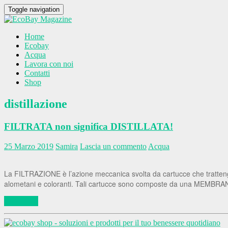
Toggle navigation
Home
Ecobay
Acqua
Lavora con noi
Contatti
Shop
distillazione
FILTRATA non significa DISTILLATA!
25 Marzo 2019
Samira
Lascia un commento
Acqua
La FILTRAZIONE è l’azione meccanica svolta da cartucce che trattengon
alometani e coloranti. Tali cartucce sono composte da una MEMBRAN
Leggi tutto