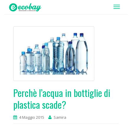
T
o
g
g
l
e
n
a
v
i
g
Perchè l’acqua in bottiglie di
a
t
plastica scade?
i
o
4 Maggio 2015
Samira
n