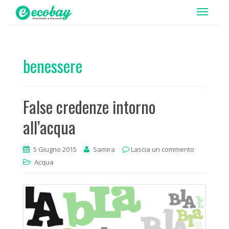
T
o
g
g
benessere
l
e
n
False credenze intorno
a
v
all’acqua
i
g
5 Giugno 2015
Samira
Lascia un commento
a
Acqua
t
i
o
n