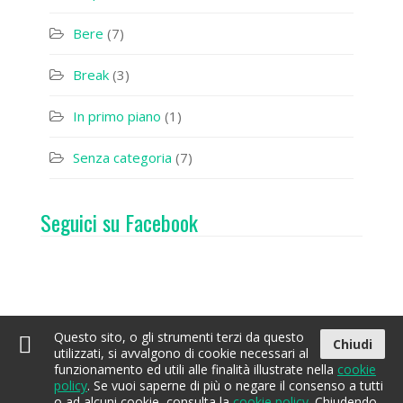
Bere
(7)
Break
(3)
In primo piano
(1)
Senza categoria
(7)
Seguici su Facebook
Questo sito, o gli strumenti terzi da questo
Chiudi
utilizzati, si avvalgono di cookie necessari al
funzionamento ed utili alle finalità illustrate nella
cookie
policy
. Se vuoi saperne di più o negare il consenso a tutti
Home
Acqua
Contatti
EcoBay
o ad alcuni cookie, consulta la
cookie policy
. Chiudendo