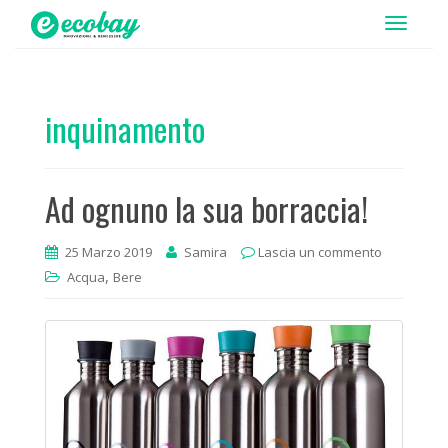
T
o
g
g
inquinamento
l
e
n
Ad ognuno la sua borraccia!
a
v
i
25 Marzo 2019
Samira
Lascia un commento
,
g
Acqua
Bere
a
t
i
o
n