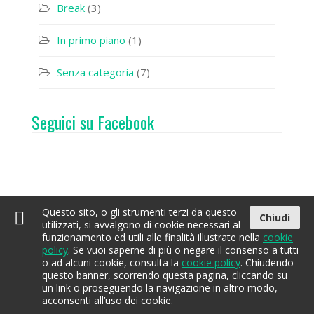
Break
(3)
In primo piano
(1)
Senza categoria
(7)
Seguici su Facebook
Questo sito, o gli strumenti terzi da questo
Chiudi
utilizzati, si avvalgono di cookie necessari al
funzionamento ed utili alle finalità illustrate nella
cookie
policy
. Se vuoi saperne di più o negare il consenso a tutti
Home
Acqua
Contatti
EcoBay
o ad alcuni cookie, consulta la
cookie policy
. Chiudendo
questo banner, scorrendo questa pagina, cliccando su
un link o proseguendo la navigazione in altro modo,
EcoBay Magazine
Tutti i diritti riservati. Sviluppo a cura di
Spazio
acconsenti all’uso dei cookie.
Sputnik