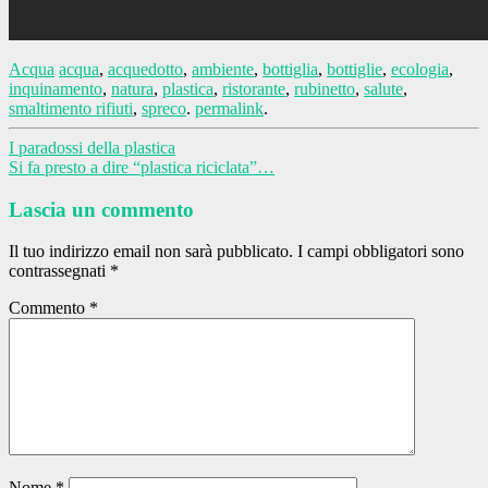
Acqua
acqua
,
acquedotto
,
ambiente
,
bottiglia
,
bottiglie
,
ecologia
,
inquinamento
,
natura
,
plastica
,
ristorante
,
rubinetto
,
salute
,
smaltimento rifiuti
,
spreco
.
permalink
.
Post
I paradossi della plastica
Si fa presto a dire “plastica riciclata”…
navigation
Lascia un commento
Il tuo indirizzo email non sarà pubblicato.
I campi obbligatori sono
contrassegnati
*
Commento
*
Nome
*