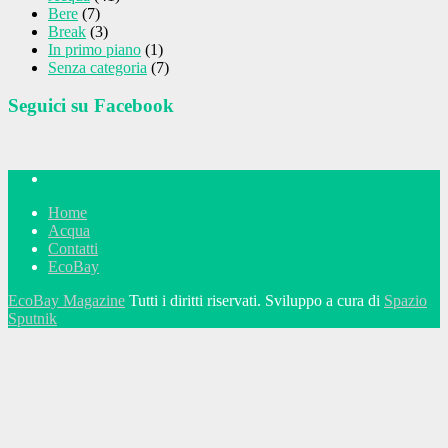
Bere
(7)
Break
(3)
In primo piano
(1)
Senza categoria
(7)
Seguici su Facebook
Home
Acqua
Contatti
EcoBay
EcoBay Magazine
Tutti i diritti riservati. Sviluppo a cura di
Spazio
Sputnik