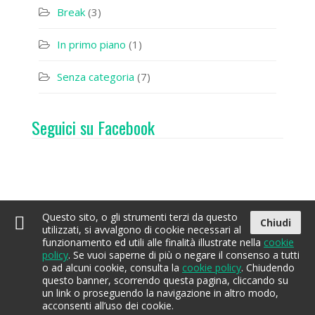
Break
(3)
In primo piano
(1)
Senza categoria
(7)
Seguici su Facebook
Questo sito, o gli strumenti terzi da questo
Chiudi
utilizzati, si avvalgono di cookie necessari al
funzionamento ed utili alle finalità illustrate nella
cookie
policy
. Se vuoi saperne di più o negare il consenso a tutti
Home
Acqua
Contatti
EcoBay
o ad alcuni cookie, consulta la
cookie policy
. Chiudendo
questo banner, scorrendo questa pagina, cliccando su
un link o proseguendo la navigazione in altro modo,
EcoBay Magazine
Tutti i diritti riservati. Sviluppo a cura di
Spazio
acconsenti all’uso dei cookie.
Sputnik