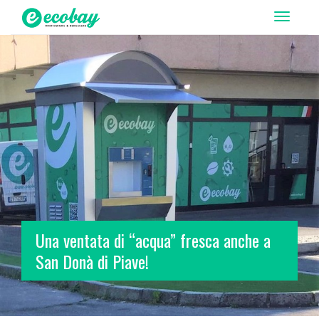
T
o
g
g
l
e
n
a
v
i
g
a
t
Una ventata di “acqua” fresca anche a
i
San Donà di Piave!
o
n